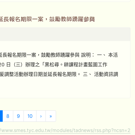
並延長報名期限一案，鼓勵教師踴躍參與
並延長報名期限一案，鼓勵教師踴躍參與 說明： 一、 本活
5 月 20 日（三）辦理之「黑松尋。耕課程計畫藍圖工作
爰調整活動辦理日期並延長報名期限。 三、 活動資訊調
(目前頁次)
下一頁
最後頁
8
9
10
›
»
//www.smes.tyc.edu.tw/modules/tadnews/rss.php?ncsn=2