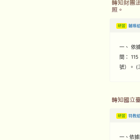
轉知財團
照。
研習
輔導
一、 依據
間： 11
號）。 (
轉知國立臺
研習
特教
一、依據國