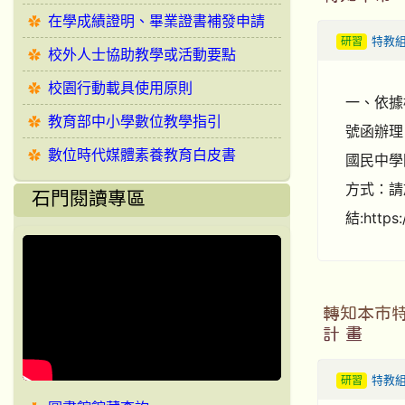
在學成績證明、畢業證書補發申請
研習
特教
校外人士協助教學或活動要點
校園行動載具使用原則
一、依據桃
教育部中小學數位教學指引
號函辦理。
數位時代媒體素養教育白皮書
國民中學
方式：請於
石門閱讀專區
結:https
轉知本市特
計 畫
研習
特教