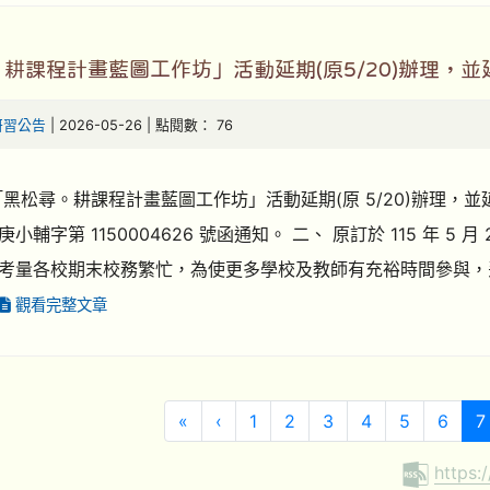
耕課程計畫藍圖工作坊」活動延期(原5/20)辦理，
研習公告
| 2026-05-26 | 點閱數： 76
「黑松尋。耕課程計畫藍圖工作坊」活動延期(原 5/20)辦理，
小輔字第 1150004626 號函通知。 二、 原訂於 115 年 
考量各校期末校務繁忙，為使更多學校及教師有充裕時間參與，
觀看完整文章
第一頁
上一頁
«
‹
1
2
3
4
5
6
7
https: