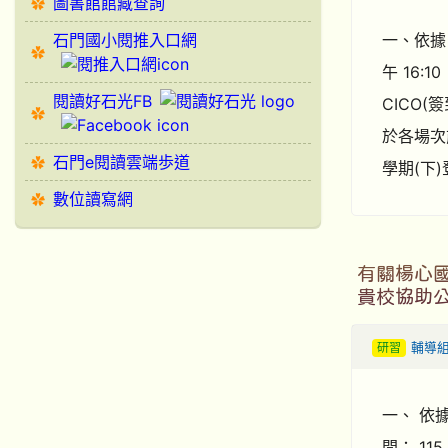
圖書館館藏查詢
一、依據 
石門國小閱推入口網
午 16
閱讀好石光FB
CICO
於各場次前
石門e閱讀雲端歩道
學期(下)
數位讀寫網
有關楊心
貴校協助
研習
輔導
一、 依
間： 11