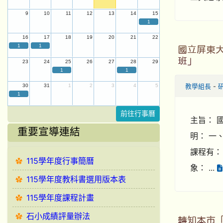
9
10
11
12
13
14
15
1
16
17
18
19
20
21
22
1
1
國立屏東
班」
23
24
25
26
27
28
29
1
1
教學組長
-
30
31
1
2
3
4
5
1
前往行事曆
主旨： 
重要宣導連結
明： 一、
課程有：
115學年度行事簡曆
象： ...
115學年度教科書選用版本表
115學年度課程計畫
石小成績評量辦法
轉知本市「