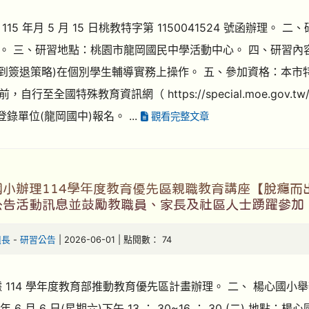
115 年月 5 月 15 日桃教特字第 1150041524 號函辦理。 二、
:10 。 三、研習地點：桃園市龍岡國民中學活動中心。 四、研習內
(簽到簽退策略)在個別學生輔導實務上操作。 五、參加資格：本市
，自行至全國特殊教育資訊網（ https://special.moe.gov.tw
登錄單位(龍岡國中)報名。 ...
觀看完整文章
國小辦理114學年度教育優先區親職教育講座【脫癮而
公告活動訊息並鼓勵教職員、家長及社區人士踴躍參加
組長
-
研習公告
| 2026-06-01 | 點閱數： 74
據 114 學年度教育部推動教育優先區計畫辦理。 二、 楊心國小舉辦
5 年 6 月 6 日(星期六)下午 13 ： 30~16 ： 30 (二) 地點