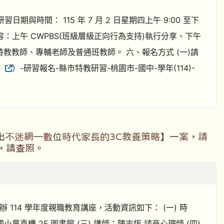
研習日期與時間： 115 年 7 月 2 日星期四上午 9:00 至下
容：上午 CWPBS(班級層級正向行為支持)執行分享、下午
特教教師、專輔老師及普通班教師。 六、報名方式 (一)請
/
）-研習報名-縣市特教研習-桃園市-國中-學年(114)-
出不迷網—數位時代家長的3C教養策略】一案，請
，請查照。
 114 學年度親職教育講座，活動資訊如下： (一) 時
：楊心國小童喜樓 2F 圖書館 (三) 講師：陳志恆 諮商心理師 (四)