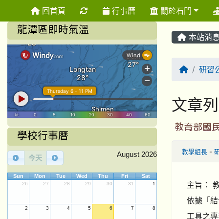
重新取得佈景設定
回首頁
行事曆
關於石門
龍潭區即時氣溫
本站消
回首頁
研習
文章列
教育部國
學校行事曆
教學組長
-
August 2026
今天
Sun
Mon
Tue
Wed
Thu
Fri
Sat
主旨： 
26
27
28
29
30
31
1
依據「結
2
3
4
5
6
7
8
工具之專業