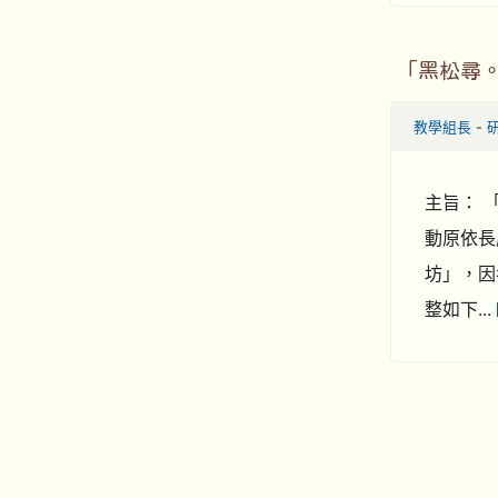
「黑松尋。
教學組長
-
主旨： 
動原依長庚
坊」，因
整如下...