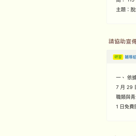
主題：脫
請協助宣傳
研習
輔導
一、 依據
7 月 2
職類與青
1 日免費