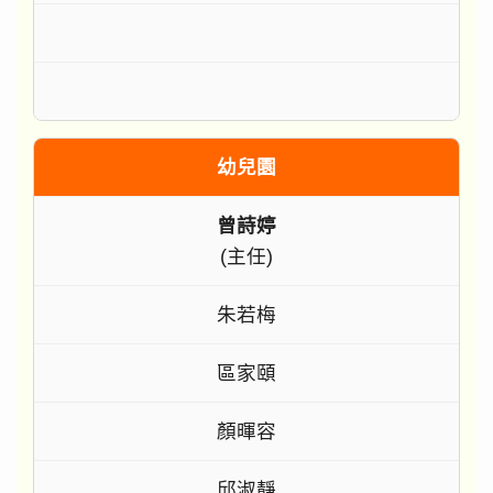
幼兒園
曾詩婷
(主任)
朱若梅
區家頤
顏暉容
邱淑靜