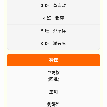
黃崇政
張萍
鄭紹祥
謝芸庭
科任
覃靖權
(圖推)
王玥
劉妍希