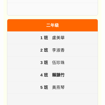
二年級
盧美華
李淑香
伍珍珠
賴韻竹
黃燕琴