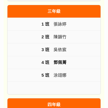
三年級
張詠婷
陳韻竹
吳依宸
鄧佩菁
涂翊娜
四年級