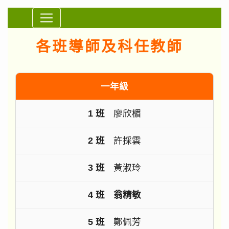
⏸
導師及科任
各班導師及科任教師
一年級
廖欣楣
許採雲
黃淑玲
翁精敏
鄭佩芳