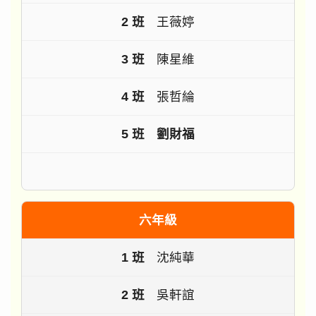
王薇婷
陳星維
張哲綸
劉財福
六年級
沈純華
吳軒誼