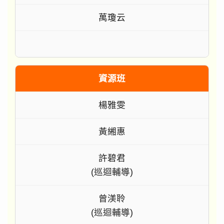
萬瓊云
資源班
楊雅雯
黃緗惠
許碧君
(巡迴輔導)
曾渼聆
(巡迴輔導)