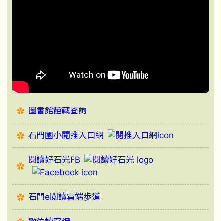
圖書館館藏查詢
石門國小閱推入口網
閱讀好石光FB
石門e閱讀雲端歩道