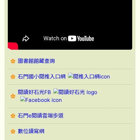
圖書館館藏查詢
石門國小閱推入口網
閱讀好石光FB
石門e閱讀雲端歩道
數位讀寫網