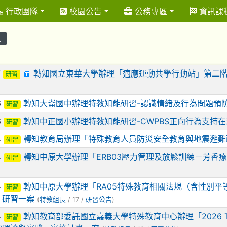
行政團隊
校園公告
公務專區
資訊課
息
表
7
轉知國立東華大學辦理「適應運動共學行動站」第二階
研習
6
轉知大崙國中辦理特教知能研習-認識情緒及行為問題預
研習
6
轉知中正國小辦理特教知能研習-CWPBS正向行為支持
研習
4
轉知教育局辦理「特殊教育人員防災安全教育與地震避難
研習
4
轉知中原大學辦理「ERB03壓力管理及放鬆訓練－芳香
研習
4
轉知中原大學辦理「RA05特殊教育相關法規（含性別平
研習
」研習一案
(
特教組長
/ 17 /
研習公告
)
4
轉知教育部委託國立嘉義大學特殊教育中心辦理「2026 
研習