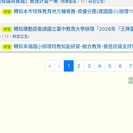
的理論與實踐」實施計畫一案
(
特教組長
/ 12 /
研習公告
)
4
轉知本市特殊教育地方輔導團-資優分團(建國國小)辦理1
研習
4
轉知運動部委請國立臺中教育大學辦理「2026年『王牌
研習
長
/ 12 /
研習公告
)
4
轉知幸福國小辦理特教知能研習-融合教育-營造班級支持
研習
(目前頁次)
«
‹
1
2
3
4
5
6
7