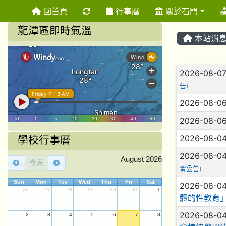
重新取得佈景設定
回首頁
行事曆
關於石門
龍潭區即時氣溫
本站消
文章列
2026-08-0
告
)
2026-08-0
2026-08-0
2026-08-0
學校行事曆
2026-08-0
August 2026
今天
習公告
)
Sun
Mon
Tue
Wed
Thu
Fri
Sat
2026-08-0
26
27
28
29
30
31
1
體的性教育
2026-08-0
2
3
4
5
6
7
8