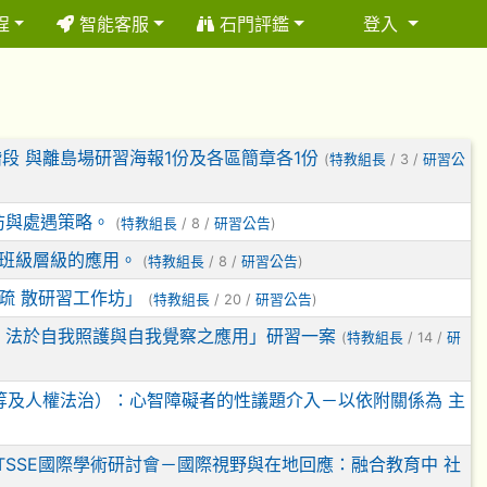
程
智能客服
石門評鑑
登入
⏸
段 與離島場研習海報1份及各區簡章各1份
(
特教組長
/ 3 /
研習公
防與處遇策略。
(
特教組長
/ 8 /
研習公告
)
在班級層級的應用。
(
特教組長
/ 8 /
研習公告
)
疏 散研習工作坊」
(
特教組長
/ 20 /
研習公告
)
療 法於自我照護與自我覺察之應用」研習一案
(
特教組長
/ 14 /
研
等及人權法治）：心智障礙者的性議題介入－以依附關係為 主
TSSE國際學術研討會－國際視野與在地回應：融合教育中 社