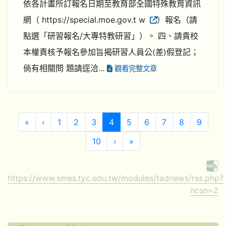
依各計畫所訂報名日期至教育部全國特殊教育資訊
網（ https://special.moe.gov.t w
）報名（請
點選「研習報名/大專特教研習」）。 四、請貴校
本權責核予報名參加旨揭研習人員公(差)假登記；
倘有相關問 題請逕洽...
觀看完整文章
第一頁
上一頁
(目前頁次)
«
‹
1
2
3
4
5
6
7
8
9
下一頁
最後頁
10
›
»
https://www.smes.tyc.edu.tw/modules/tadnews/rss.php?
ncsn=2