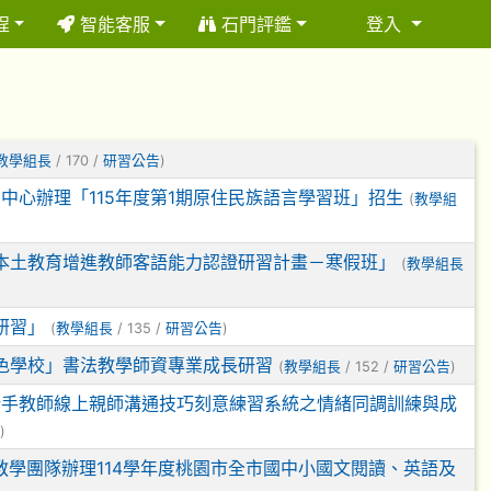
程
智能客服
石門評鑑
登入
⏸
教學組長
/ 170 /
研習公告
)
心辦理「115年度第1期原住民族語言學習班」招生
(
教學組
學本土教育增進教師客語能力認證研習計畫－寒假班」
(
教學組長
研習」
(
教學組長
/ 135 /
研習公告
)
特色學校」書法教學師資專業成長研習
(
教學組長
/ 152 /
研習公告
)
新手教師線上親師溝通技巧刻意練習系統之情緒同調訓練與成
)
根教學團隊辦理114學年度桃園市全市國中小國文閱讀、英語及