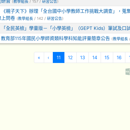
能研習
(
教學組長
/ 157 /
研習公告
)
8
《親子天下》辦理「全台國中小學教師工作挑戰大調查」，蒐
線上問卷
(
教學組長
/ 142 /
研習公告
)
8
「全民英檢」學童版－「小學英檢」（GEPT Kids）筆試及
7
教育部115年國民小學師資類科學科知能評量簡章公告
(
教學組長
/
第一頁
上一頁
(目前頁次)
«
‹
11
12
13
14
15
16