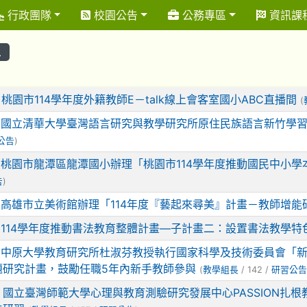
行政團隊
校園公告
公務專區
資訊課
息
表
7
桃園市114學年度外籍教師E－talk線上會客室國小ABC直播間
(
6
國立清華大學臺灣語言研究與教學研究所原住民族語言新竹學習中
公告
)
6
桃園市龍潭區龍潭國小辦理「桃園市114學年度推動國民中小
告
)
5
高雄市立美術館辦理「114年度『藝起來尋美』計畫－教師增能
5
114學年度推動書法教育整體計畫—子計畫二：設置書法教學
4
中原大學教育研究所杜淑芬教授執行國家科學及技術委員會「
題研究計畫，鼓勵任職5年內新手教師參與
(
教學組長
/ 142 /
研習公告
9
國立臺灣師範大學心理與教育測驗研究發展中心PASSION扎