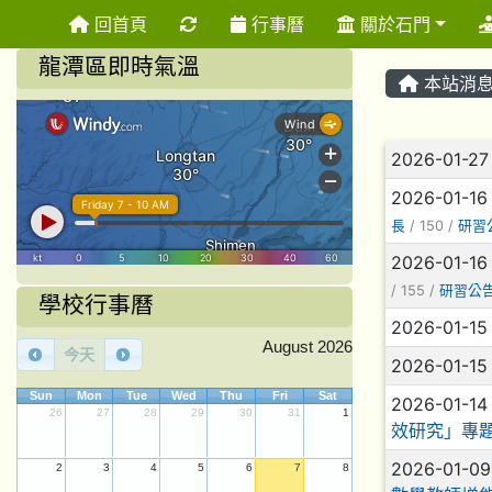
重新取得佈景設定
回首頁
行事曆
關於石門
龍潭區即時氣溫
本站消
文章列
2026-01-2
2026-01-1
長
/ 150 /
研習
2026-01-1
/ 155 /
研習公
學校行事曆
2026-01-1
August 2026
今天
2026-01-1
Sun
Mon
Tue
Wed
Thu
Fri
Sat
2026-01-1
26
27
28
29
30
31
1
效研究」專
2026-01-0
2
3
4
5
6
7
8