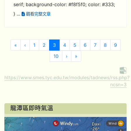
serif; background-color: #f8f5f0; color: #333;
} ...
觀看完整文章
第一頁
上一頁
(目前頁次)
«
‹
1
2
3
4
5
6
7
8
9
下一頁
最後頁
10
›
»
https://www.smes.tyc.edu.tw/modules/tadnews/rss.php?
ncsn=3
龍潭區即時氣溫