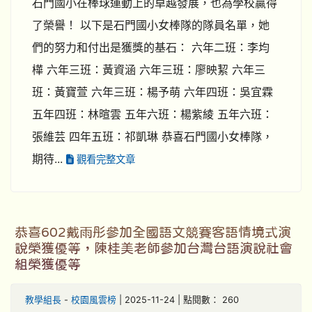
石門國小在棒球運動上的卓越發展，也為學校贏得
了榮譽！ 以下是石門國小女棒隊的隊員名單，她
們的努力和付出是獲獎的基石： 六年二班：李均
樺 六年三班：黃資涵 六年三班：廖映絜 六年三
班：黃寶萱 六年三班：楊予萌 六年四班：吳宜霖
五年四班：林暄雲 五年六班：楊紫綾 五年六班：
張維芸 四年五班：祁凱琳 恭喜石門國小女棒隊，
期待...
觀看完整文章
恭喜602戴雨彤參加全國語文競賽客語情境式演
說榮獲優等，陳桂美老師參加台灣台語演說社會
組榮獲優等
教學組長
-
校園風雲榜
| 2025-11-24 | 點閱數： 260