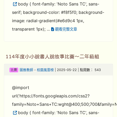
body { font-family: 'Noto Sans TC', sans-
serif; background-color: #f8f5f0; background-
image: radial-gradient(#e6d9c4 1px,
transparent 1px); ...
觀看完整文章
114年度小小說書人說故事比賽～二年級組
比賽
圖推教師
-
校園風雲榜
| 2025-05-22 | 點閱數： 543
@import
url('https://fonts.googleapis.com/css2?
family=Noto+Sans+TC:wght@400;500;700&family=N
body { font-family: 'Noto Sans TC', sans-