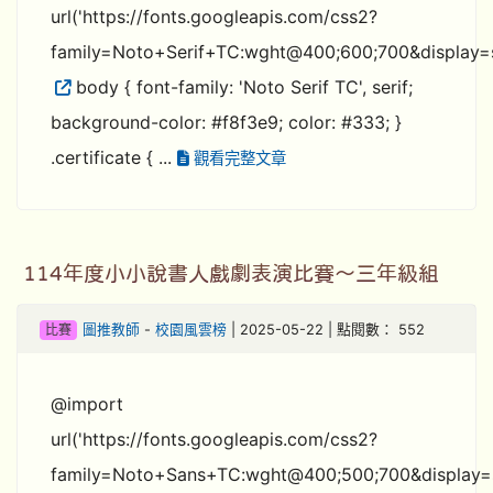
url('https://fonts.googleapis.com/css2?
family=Noto+Serif+TC:wght@400;600;700&display=
body { font-family: 'Noto Serif TC', serif;
background-color: #f8f3e9; color: #333; }
.certificate { ...
觀看完整文章
114年度小小說書人戲劇表演比賽～三年級組
比賽
圖推教師
-
校園風雲榜
| 2025-05-22 | 點閱數： 552
@import
url('https://fonts.googleapis.com/css2?
family=Noto+Sans+TC:wght@400;500;700&display=