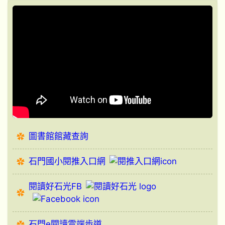
圖書館館藏查詢
石門國小閱推入口網
閱讀好石光FB
石門e閱讀雲端歩道