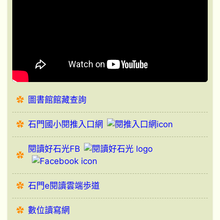
圖書館館藏查詢
石門國小閱推入口網
閱讀好石光FB
石門e閱讀雲端歩道
數位讀寫網