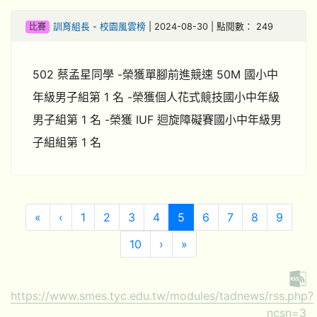
比賽
訓育組長
-
校園風雲榜
| 2024-08-30 | 點閱數： 249
502 蔡孟星同學 -榮獲單腳前進競速 50M 國小中
年級男子組第 1 名 -榮獲個人花式競技國小中年級
男子組第 1 名 -榮獲 IUF 迴旋障礙賽國小中年級男
子組組第 1 名
第一頁
上一頁
(目前頁次)
«
‹
1
2
3
4
5
6
7
8
9
下一頁
最後頁
10
›
»
https://www.smes.tyc.edu.tw/modules/tadnews/rss.php?
ncsn=3