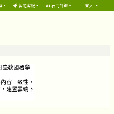
程
智能客服
石門評鑑
登入
⏸
 日臺教國署學
導內容一致性，
材，建置雲端下