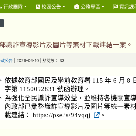
行政團隊
校園公告
公務專區
資訊課
息
部識詐宣導影片及圖片等素材下載連結一案。
行政公告
| 2026-06-10 | 點閱數： 33
、
依據教育部國民及學前教育署 115 年 6 月 8
字第 1150052831 號函辦理。
、
為強化全民識詐宣導效益，並維持各機關宣
內政部已彙整識詐宣導影片及圖片等統一素
載連結： https://pse.is/94vqqj
。