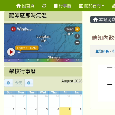
重新取得佈景設定
回首頁
行事曆
關於石門
龍潭區即時氣溫
本站消
轉知內政
生教組長
-
一
學校行事曆
August 2026
二
今天
Sun
Mon
Tue
Wed
Thu
Fri
Sat
26
27
28
29
30
31
1
2
3
4
5
6
7
8