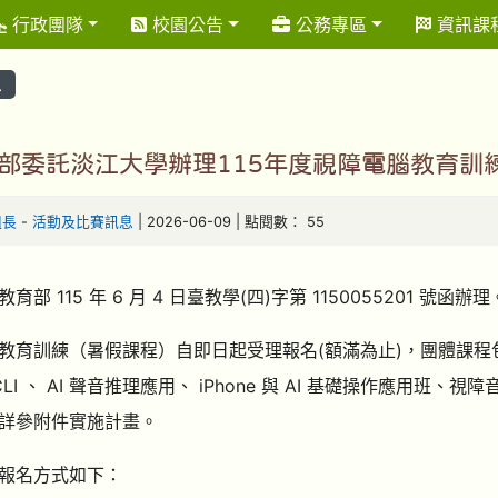
行政團隊
校園公告
公務專區
資訊課
息
部委託淡江大學辦理115年度視障電腦教育訓
組長
-
活動及比賽訊息
| 2026-06-09 | 點閱數： 55
育部 115 年 6 月 4 日臺教學(四)字第 1150055201 號函辦理
教育訓練（暑假課程）自即日起受理報名(額滿為止)，團體課程包含： 
i CLI 、 AI 聲音推理應用、 iPhone 與 AI 基礎操作應
詳參附件實施計畫。
報名方式如下：