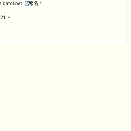
atol.net
報名。
21 。