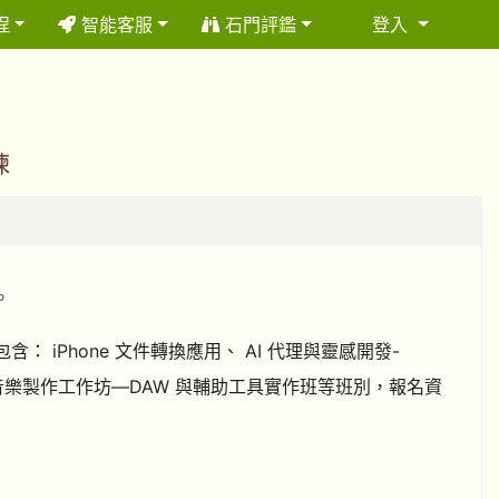
程
智能客服
石門評鑑
登入
⏸
練
。
iPhone 文件轉換應用、 AI 代理與靈感開發-
用班、視障音樂製作工作坊—DAW 與輔助工具實作班等班別，報名資