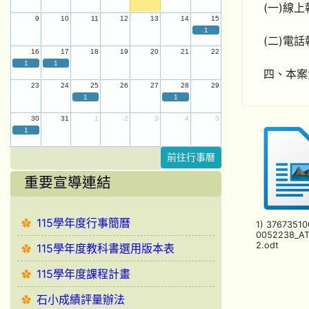
(一)線上
9
10
11
12
13
14
15
1
(二)電話
16
17
18
19
20
21
22
1
1
四、本案
23
24
25
26
27
28
29
1
1
30
31
1
2
3
4
5
1
前往行事曆
重要宣導連結
115學年度行事簡曆
1) 37673510
0052238_A
2.odt
115學年度教科書選用版本表
115學年度課程計畫
石小成績評量辦法