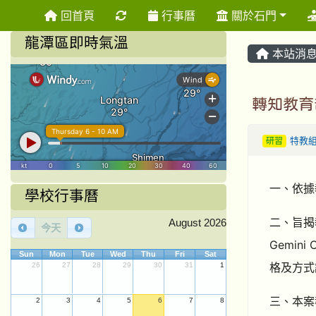
重新取得佈景設定
回首頁
行事曆
關於石門
龍潭區即時氣溫
本站消
轉知教育
研習
特教
一、依據教
學校行事曆
二、旨揭
August 2026
今天
Gemin
Sun
Mon
Tue
Wed
Thu
Fri
Sat
格及方式
26
27
28
29
30
31
1
三、本案
2
3
4
5
6
7
8