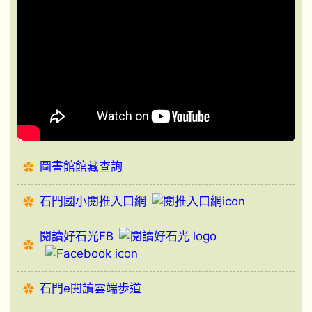
圖書館館藏查詢
石門國小閱推入口網
閱讀好石光FB
石門e閱讀雲端歩道