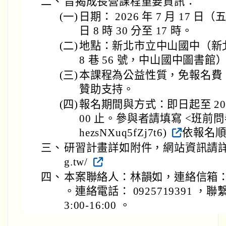
二、
旨揭成長營課程重要資訊：
(一)
日期： 2026 年 7 月 17 日
日 8 時 30 分至 17 時。
(二)
地點：新北市立中山國中（新北
8 巷 56 號，中山國中圖書館
(三)
本課程為公益性質，免報名費
贊助支持。
(四)
報名期間與方式：即日起至 2026 
00 止。參與者請填寫 <班前問卷> (ht
hezsNXuq5fZj7t6)
依報名
三、
研習計畫詳如附件，網站資訊請詳： http
g.tw/
四、
本案聯絡人：林韻如，連絡信箱： yunru
。連絡電話： 0925719391 ，聯繫時間
3:00-16:00 。