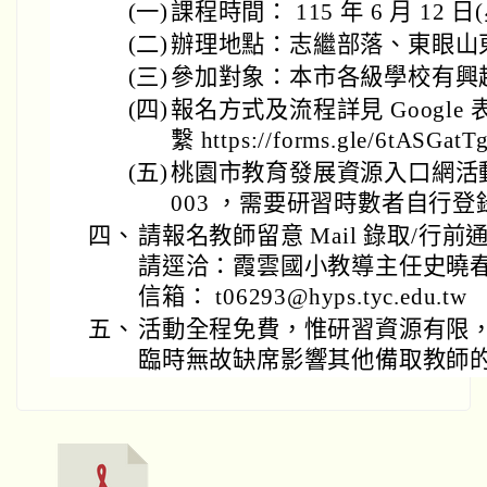
(一)
課程時間： 115 年 6 月 12 日(星
(二)
辦理地點：志繼部落、東眼山
(三)
參加對象：本市各級學校有興趣
(四)
報名方式及流程詳見 Googl
繫 https://forms.gle/6tASGa
(五)
桃園市教育發展資源入口網活動編號：
003 ，需要研習時數者自行登
四、
請報名教師留意 Mail 錄取/行
請逕洽：霞雲國小教導主任史曉春(03)
信箱： t06293@hyps.tyc.edu.tw
五、
活動全程免費，惟研習資源有限
臨時無故缺席影響其他備取教師