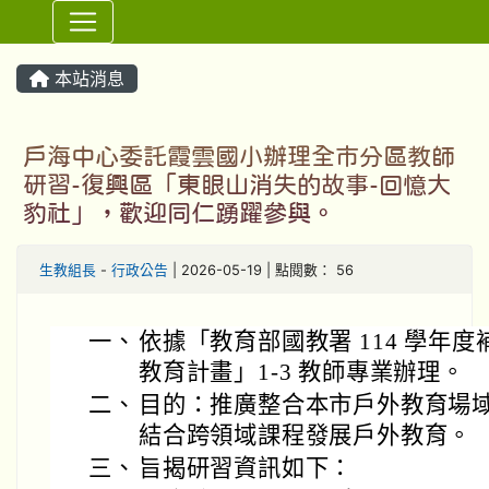
⏸
本站消息
戶海中心委託霞雲國小辦理全市分區教師
研習-復興區「東眼山消失的故事-回憶大
豹社」，歡迎同仁踴躍參與。
生教組長
-
行政公告
| 2026-05-19 | 點閱數： 56
一、
依據「教育部國教署 114 學年
教育計畫」1-3 教師專業辦理。
二、
目的：推廣整合本市戶外教育場
結合跨領域課程發展戶外教育。
三、
旨揭研習資訊如下：