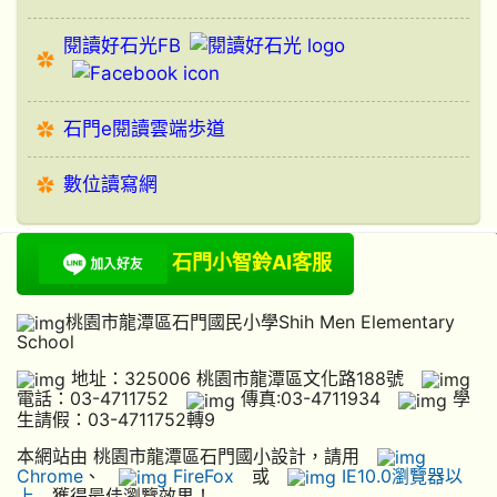
閱讀好石光FB
石門e閱讀雲端歩道
數位讀寫網
石門小智鈴AI客服
桃園市龍潭區石門國民小學Shih Men Elementary
School
地址：325006 桃園市龍潭區文化路188號
電話：03-4711752
傳真:03-4711934
學
生請假：03-4711752轉9
本網站由 桃園市龍潭區石門國小設計，請用
Chrome
、
FireFox
或
IE10.0瀏覽器以
上
獲得最佳瀏覽效果！