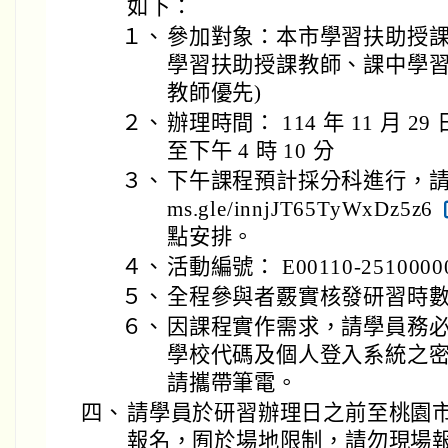
如下：
１、
參加對象：本市學習扶助授課
學習扶助授課教師、課中學
教師優先)
２、
辦理時間： 114 年 11 月 29 
至下午 4 時 10 分
３、
下午課程預計採分科進行，請學員先
ms.gle/innjJT65TyWxDz5z6
點安排。
４、
活動編號： E00110-2510000
５、
全程參與者覈實核發研習時數 
６、
因課程實作需求，請學員務
學校代碼及個人登入系統之
請攜帶筆電。
四、
請學員於研習辦理日之前至桃園
報名，囿於場地限制，請勿現場