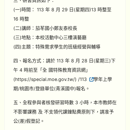
三、研習資訊如下：
(一)時間： 113 年 8 月 29 日(星期四)13 時整至
16 時整
(二)講師：茄苳國小鄭友泰校長
(三)地點：本校活動中心三樓演藝廳
(四)主題：特殊需求學生的班級經營與輔導
四、報名方式：請於 113 年 8 月 28 日(星期三)下
午 4 時前至「全 國特殊教育資訊網」
(https://special.moe.gov.tw/) /113
學年上學
期/桃園市/登錄單位(青溪國中)報名。
五、全程參與者核發研習時數 3 小時，本市教師在
不影響課務 及 不支領代課鐘點費原則下，請准予
公(差)假登記。