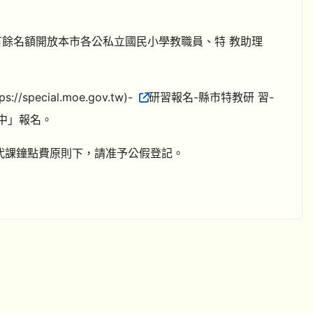
有餘名額開放本市各公私立國民小學教職員、特 教助理
pecial.moe.gov.tw)-
研習報名-縣市特教研 習-
國中」報名。
領代課鐘點費原則下，請准予公假登記。