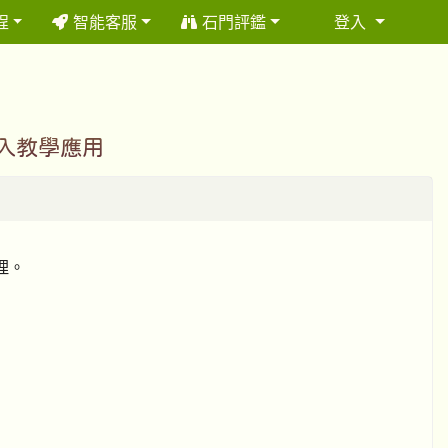
程
智能客服
石門評鑑
登入
⏸
導入教學應用
辦理。