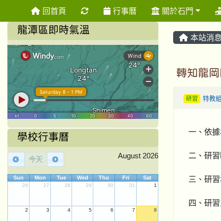
重新取得佈景設定
回首頁
行事曆
關於石門
龍潭區即時氣溫
本站消
轉知龍岡
研習
特教
一、依據本
學校行事曆
二、研習時間
August 2026
今天
三、研習
Sun
Mon
Tue
Wed
Thu
Fri
Sat
26
27
28
29
30
31
1
四、研習
2
3
4
5
6
7
8