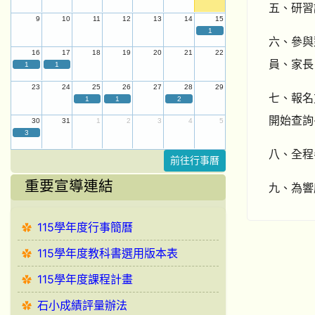
五、研習
9
10
11
12
13
14
15
1
六、參與
16
17
18
19
20
21
22
員、家長
1
1
23
24
25
26
27
28
29
七、報名方式
1
1
2
開始查詢-
30
31
1
2
3
4
5
3
八、全程
前往行事曆
重要宣導連結
九、為響
115學年度行事簡曆
115學年度教科書選用版本表
115學年度課程計畫
石小成績評量辦法