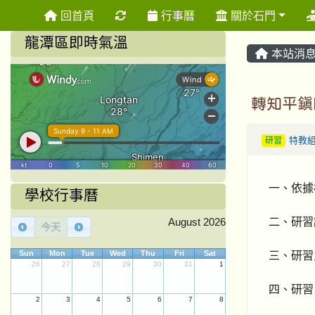
重新取得佈景設定
回首頁
行事曆
關於石門
龍潭區即時氣溫
本站消
轉知平鎮
研習
特教
一、依據桃
學校行事曆
二、研習
August 2026
今天
三、研習
Sun
Mon
Tue
Wed
Thu
Fri
Sat
26
27
28
29
30
31
1
四、研習日
2
3
4
5
6
7
8