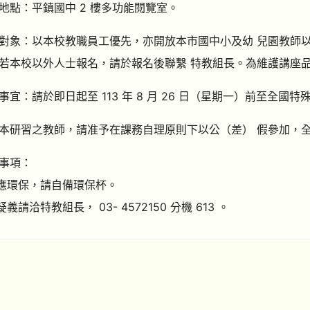
地點：平鎮國中 2 樓多功能閱覽室。
對象：以本校教職員工優先，亦開放本市國中小及幼 兒園教師
若本校以外人士報名，請於報名後聯繫 特教組長。為維護講座品質
事宜：請於即日起至 113 年 8 月 26 日（星期一）前至全
本研習之教師，請准予在課務自理原則下以公（差） 假參加，全
事項：
響應環保，請自備環保杯。
疑義請洽特教組長， 03- 4572150 分機 613 。