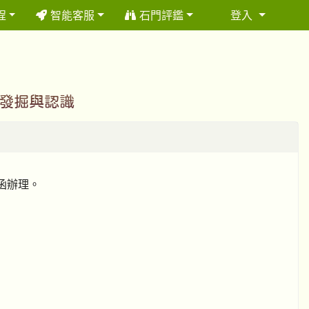
程
智能客服
石門評鑑
登入
⏸
之發掘與認識
號函辦理。