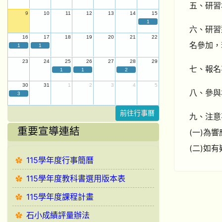
五、研習
9
10
11
12
13
14
15
1
六、研習
16
17
18
19
20
21
22
名參加，
1
1
23
24
25
26
27
28
29
七、報名
1
1
2
30
31
1
2
3
4
5
八、參與
3
前往行事曆
九、注意
重要宣導連結
(一)為
(二)如有
115學年度行事簡曆
115學年度教科書選用版本表
115學年度課程計畫
石小成績評量辦法