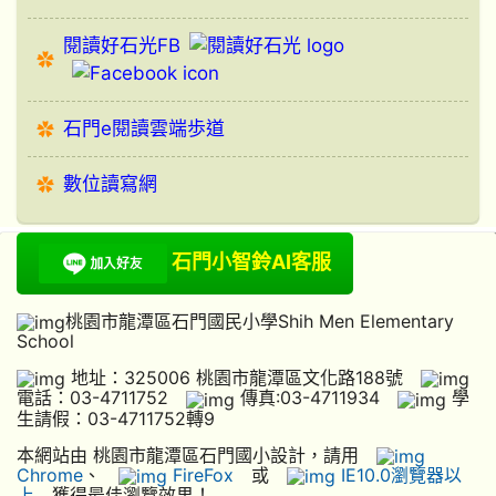
閱讀好石光FB
石門e閱讀雲端歩道
數位讀寫網
石門小智鈴AI客服
桃園市龍潭區石門國民小學Shih Men Elementary
School
地址：325006 桃園市龍潭區文化路188號
電話：03-4711752
傳真:03-4711934
學
生請假：03-4711752轉9
本網站由 桃園市龍潭區石門國小設計，請用
Chrome
、
FireFox
或
IE10.0瀏覽器以
上
獲得最佳瀏覽效果！