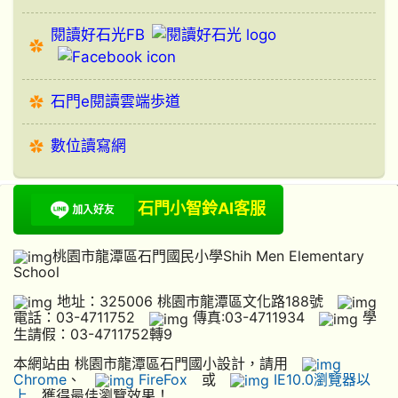
閱讀好石光FB
石門e閱讀雲端歩道
數位讀寫網
石門小智鈴AI客服
桃園市龍潭區石門國民小學Shih Men Elementary
School
地址：325006 桃園市龍潭區文化路188號
電話：03-4711752
傳真:03-4711934
學
生請假：03-4711752轉9
本網站由 桃園市龍潭區石門國小設計，請用
Chrome
、
FireFox
或
IE10.0瀏覽器以
上
獲得最佳瀏覽效果！