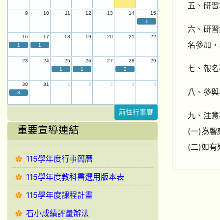
五、研習
9
10
11
12
13
14
15
1
六、研習
16
17
18
19
20
21
22
名參加，
1
1
23
24
25
26
27
28
29
七、報名
1
1
2
30
31
1
2
3
4
5
八、參與
3
前往行事曆
九、注意
重要宣導連結
(一)為
(二)如有
115學年度行事簡曆
115學年度教科書選用版本表
115學年度課程計畫
石小成績評量辦法