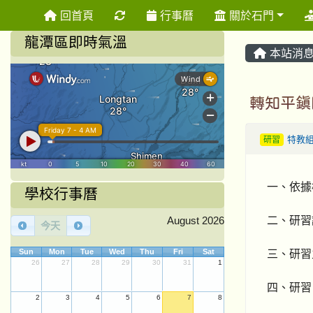
重新取得佈景設定
回首頁
行事曆
關於石門
龍潭區即時氣溫
本站消
轉知平鎮
研習
特教
一、依據桃
學校行事曆
二、研習
August 2026
今天
三、研習
Sun
Mon
Tue
Wed
Thu
Fri
Sat
26
27
28
29
30
31
1
四、研習日
2
3
4
5
6
7
8