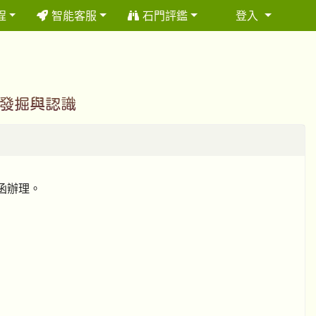
程
智能客服
石門評鑑
登入
⏸
之發掘與認識
號函辦理。