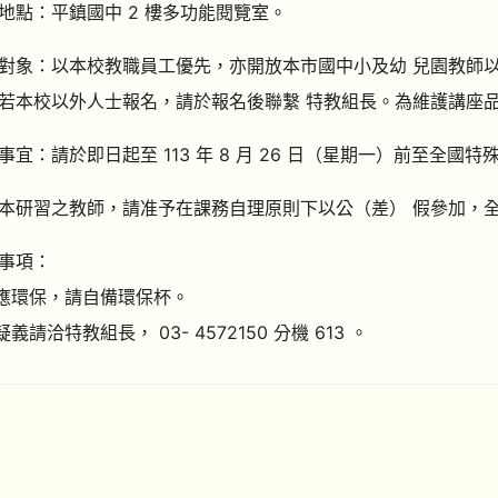
地點：平鎮國中 2 樓多功能閱覽室。
對象：以本校教職員工優先，亦開放本市國中小及幼 兒園教師
若本校以外人士報名，請於報名後聯繫 特教組長。為維護講座品質
事宜：請於即日起至 113 年 8 月 26 日（星期一）前至全
本研習之教師，請准予在課務自理原則下以公（差） 假參加，全
事項：
響應環保，請自備環保杯。
疑義請洽特教組長， 03- 4572150 分機 613 。