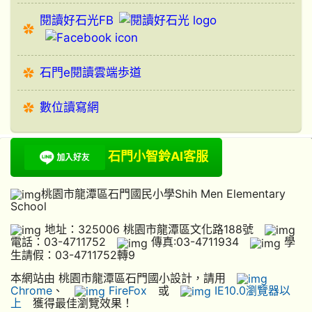
閱讀好石光FB
石門e閱讀雲端歩道
數位讀寫網
石門小智鈴AI客服
桃園市龍潭區石門國民小學Shih Men Elementary
School
地址：325006 桃園市龍潭區文化路188號
電話：03-4711752
傳真:03-4711934
學
生請假：03-4711752轉9
本網站由 桃園市龍潭區石門國小設計，請用
Chrome
、
FireFox
或
IE10.0瀏覽器以
上
獲得最佳瀏覽效果！