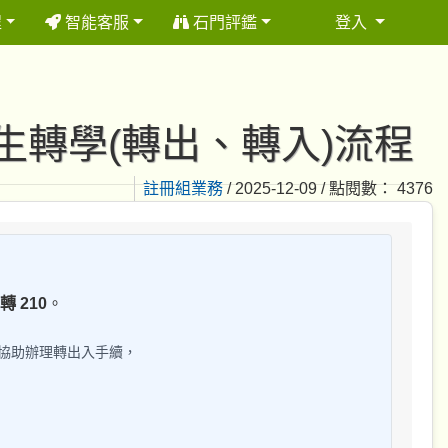
程
智能客服
石門評鑑
登入
⏸
生轉學(轉出、轉入)流程
註冊組業務
/ 2025-12-09 / 點閱數： 4376
 轉 210
。
協助辦理轉出入手續，