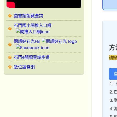
圖書館館藏查詢
石門國小閱推入口網
閱讀好石光FB
方
石門e閱讀雲端歩道
請
數位讀寫網
致