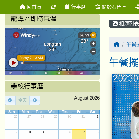
重新取得佈景設定
回首頁
行事曆
關於石門
龍潭區即時氣溫
相簿列表
回首頁
午餐
午餐擺
相簿列
學校行事曆
August 2026
今天
Sun
Mon
Tue
Wed
Thu
Fri
Sat
26
27
28
29
30
31
1
2
3
4
5
6
7
8