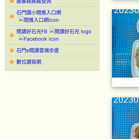
圖書館館藏查詢
石門國小閱推入口網
閱讀好石光FB
石門e閱讀雲端歩道
數位讀寫網