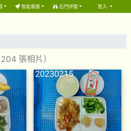
程
智能客服
石門評鑑
登入
⏸
 204 張相片）
)
午餐擺盤 (上課日更新-111學年度)
午餐