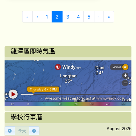
第一頁
上一頁
(目前頁次)
下一頁
最後頁
«
‹
1
2
3
4
5
›
»
龍潭區即時氣溫
學校行事曆
August 2026
今天