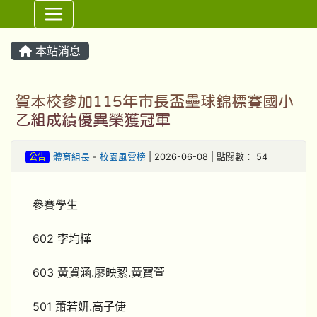
⏸
本站消息
賀本校參加115年市長盃壘球錦標賽國小
乙組成績優異榮獲冠軍
公告
體育組長
-
校園風雲榜
| 2026-06-08 | 點閱數： 54
參賽學生
602 李均樺
603 黃資涵.廖映絜.黃寶萱
501 蕭若妍.高子倢