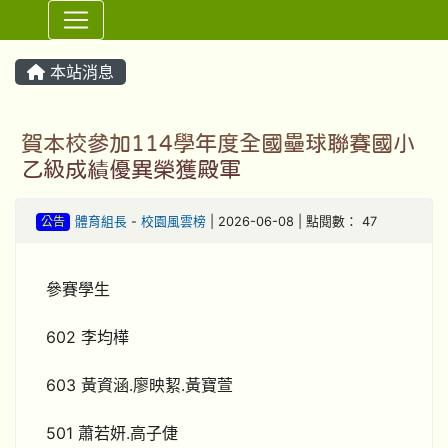
⏸
本站消息
賀本校參加114學年度全國壘球聯賽國小
乙級成績優異榮獲殿軍
公告
體育組長
-
校園風雲榜
| 2026-06-08 | 點閱數： 47
參賽學生
602 李均樺
603 黃資涵.廖映絜.黃寶萱
501 蕭若妍.高子倢