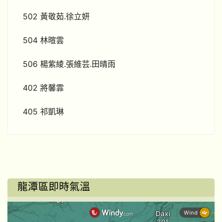
502 黃敬茹.徐立妍
504 林暄雲
506 楊紫綾.張維芸.田晴雨
402 將馨霏
405 祁凱琳
龍潭區即時氣溫