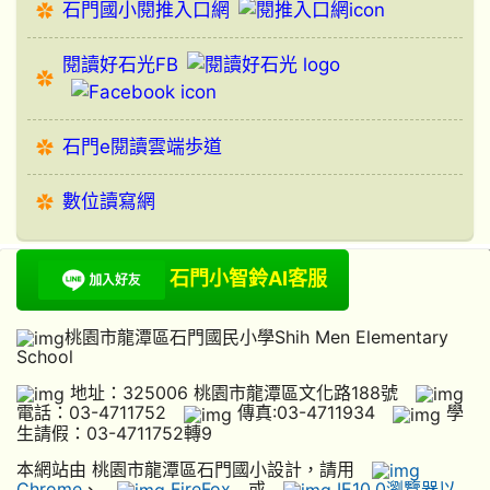
石門國小閱推入口網
閱讀好石光FB
石門e閱讀雲端歩道
數位讀寫網
石門小智鈴AI客服
桃園市龍潭區石門國民小學Shih Men Elementary
School
地址：325006 桃園市龍潭區文化路188號
電話：03-4711752
傳真:03-4711934
學
生請假：03-4711752轉9
本網站由 桃園市龍潭區石門國小設計，請用
Chrome
、
FireFox
或
IE10.0瀏覽器以