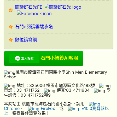
閱讀好石光FB
石門e閱讀雲端歩道
數位讀寫網
石門小智鈴AI客服
桃園市龍潭區石門國民小學Shih Men Elementary
School
地址：325006 桃園市龍潭區文化路188號
電話：03-4711752
傳真:03-4711934
學
生請假：03-4711752轉9
本網站由 桃園市龍潭區石門國小設計，請用
Chrome
、
FireFox
或
IE10.0瀏覽器以
上
獲得最佳瀏覽效果！