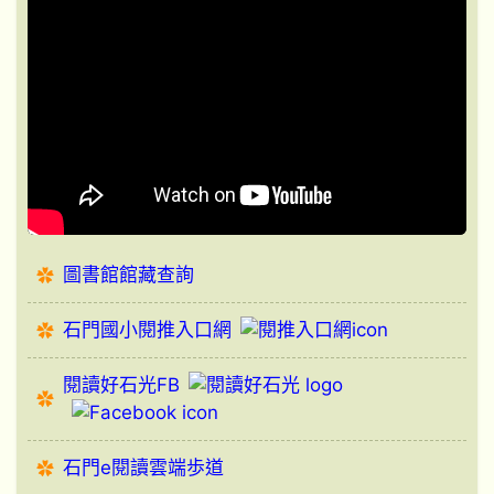
圖書館館藏查詢
石門國小閱推入口網
閱讀好石光FB
石門e閱讀雲端歩道