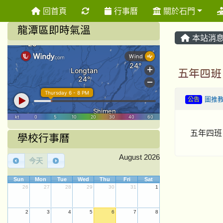
重新取得佈景設定
回首頁
行事曆
關於石門
龍潭區即時氣溫
本站消
五年四班
公告
圖推
五年四班
學校行事曆
August 2026
今天
Sun
Mon
Tue
Wed
Thu
Fri
Sat
26
27
28
29
30
31
1
2
3
4
5
6
7
8