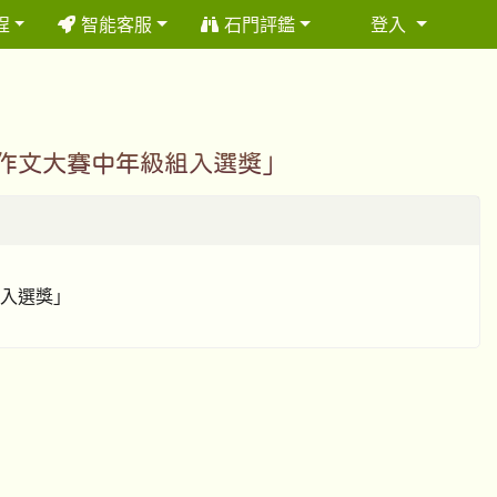
程
智能客服
石門評鑑
登入
⏸
會作文大賽中年級組入選獎」
組入選獎」