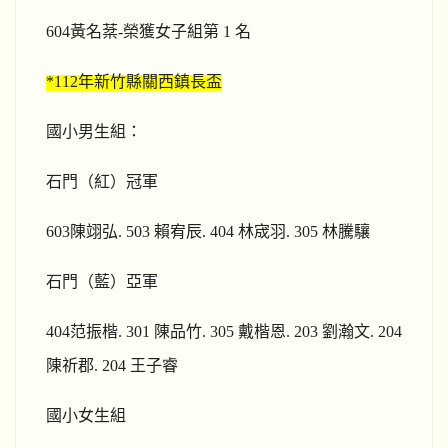
604
黃名棻-榮獲女子組第 1 名
*112
年新竹縣關西鎮長盃
國小男生組：
石門（紅）冠軍
603
陳翊弘. 503 賴宥辰. 404 林宬羽. 305 林騰驤
石門（藍）亞軍
404
范振楷. 301 陳品竹. 305 戴楷恩. 203 劉瀚文. 204
陳祈郡. 204 王子睿
國小女生組