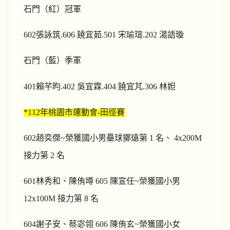
石門（紅）冠軍
602
張詠筑.606 饒宜茹.501 宋瑜瑄.202 湯語璇
石門（藍）季軍
401
賴芊昀.402 吳宜霖.404 饒宜芃.306 林妲
*112
年桃園市運動會-田徑賽
602
趙奕傑~榮獲國小男壘球擲遠第 1 名、 4x200M
接力第 2 名
601
林秀和、陳侑墫 605 陳宣任~榮獲國小男
12x100M 接力第 8 名
604
謝子安、蔡宓翎 606 陳侑玄~榮獲國小女