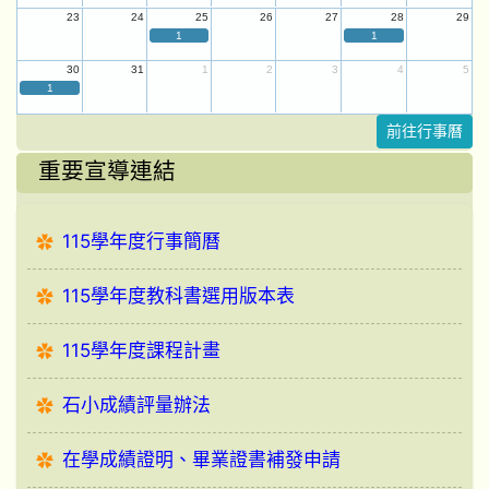
23
24
25
26
27
28
29
1
1
30
31
1
2
3
4
5
1
前往行事曆
重要宣導連結
115學年度行事簡曆
115學年度教科書選用版本表
115學年度課程計畫
石小成績評量辦法
在學成績證明、畢業證書補發申請