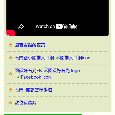
圖書館館藏查詢
石門國小閱推入口網
閱讀好石光FB
石門e閱讀雲端歩道
數位讀寫網