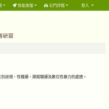
程
智能客服
石門評鑑
登入
⏸
育研習
性別歧視、性騷擾、跟蹤騷擾及數位性暴力的處遇。