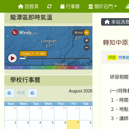
重新取得佈景設定
回首頁
行事曆
關於石門
龍潭區即時氣溫
本站消
轉知中原
研習
特教
研習相關
學校行事曆
(一)特
August 2026
今天
１、時間： 
Sun
Mon
Tue
Wed
Thu
Fri
Sat
２、地點
26
27
28
29
30
31
1
３、講師
2
3
4
5
6
7
8