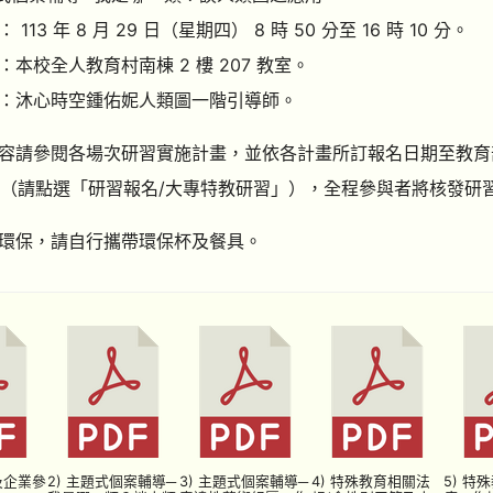
113 年 8 月 29 日（星期四） 8 時 50 分至 16 時 10 分。
：本校全人教育村南棟 2 樓 207 教室。
：沐心時空鍾佑妮人類圖一階引導師。
請參閱各場次研習實施計畫，並依各計畫所訂報名日期至教育部全國特殊教育資
（請點選「研習報名/大專特教研習」），全程參與者將核發研
環保，請自行攜帶環保杯及餐具。
及企業參
2) 主題式個案輔導─
3) 主題式個案輔導─
4) 特殊教育相關法
5) 特