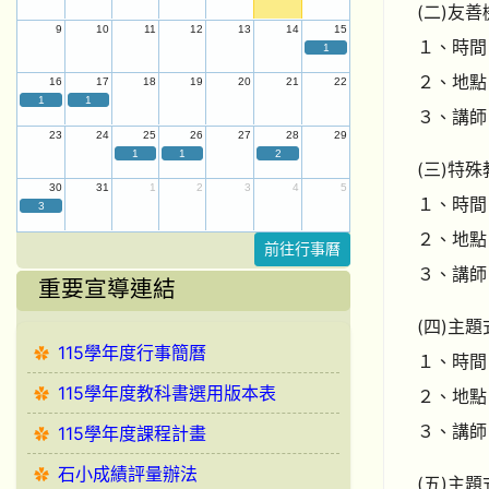
(二)友
9
10
11
12
13
14
15
１、時間： 
1
２、地點
16
17
18
19
20
21
22
1
1
３、講師
23
24
25
26
27
28
29
1
1
2
(三)特
30
31
1
2
3
4
5
１、時間： 
3
２、地點
前往行事曆
３、講師
重要宣導連結
(四)主
115學年度行事簡曆
１、時間： 
115學年度教科書選用版本表
２、地點
３、講師
115學年度課程計畫
石小成績評量辦法
(五)主