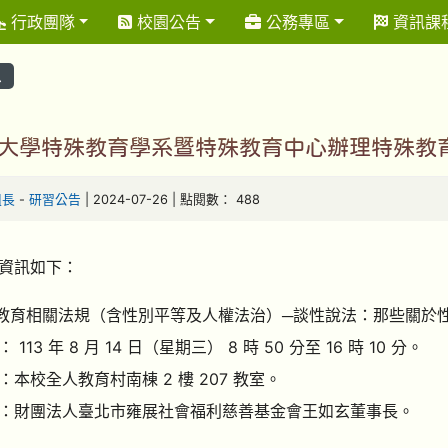
行政團隊
校園公告
公務專區
資訊課
息
大學特殊教育學系暨特殊教育中心辦理特殊教
組長
-
研習公告
| 2024-07-26 | 點閱數： 488
資訊如下：
殊教育相關法規（含性別平等及人權法治）─談性說法：那些關於
113 年 8 月 14 日（星期三） 8 時 50 分至 16 時 10 分。
：本校全人教育村南棟 2 樓 207 教室。
：財團法人臺北市雍展社會福利慈善基金會王如玄董事長。