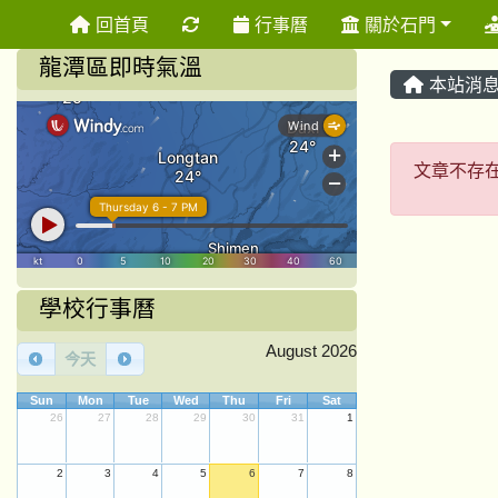
重新取得佈景設定
回首頁
行事曆
關於石門
龍潭區即時氣溫
本站消
文章不
文章不存
學校行事曆
August 2026
今天
Sun
Mon
Tue
Wed
Thu
Fri
Sat
26
27
28
29
30
31
1
2
3
4
5
6
7
8