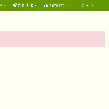
程
智能客服
石門評鑑
登入
⏸