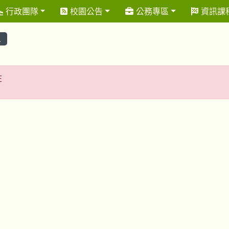
行政團隊
校園公告
公務專區
資訊課
息
存在
在