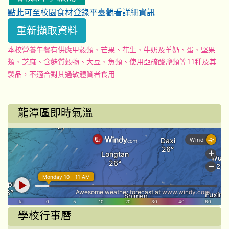
點此可至校園食材登錄平臺觀看詳細資訊
重新擷取資料
本校營養午餐有供應甲殼類、芒果、花生、牛奶及羊奶、蛋、堅果
類、芝麻、含麩質穀物、大豆、魚類、使用亞硫酸鹽類等11種及其
製品，不適合對其過敏體質者食用
龍潭區即時氣溫
學校行事曆