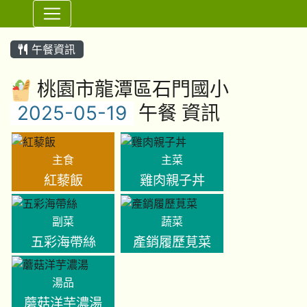
⏸
午餐資訊
桃園市龍潭區石門國小
午餐 資訊
主食
主菜
紅藜飯
雞肉親子丼
副菜
蔬菜
五彩海帶絲
產銷履歷莧菜
湯品
蘑菇洋芋濃湯