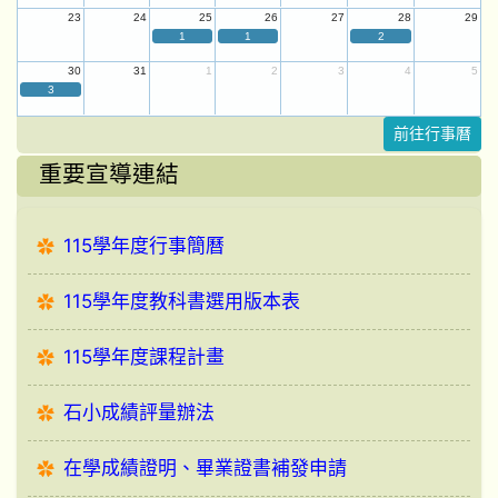
23
24
25
26
27
28
29
1
1
2
30
31
1
2
3
4
5
3
前往行事曆
重要宣導連結
115學年度行事簡曆
115學年度教科書選用版本表
115學年度課程計畫
石小成績評量辦法
在學成績證明、畢業證書補發申請