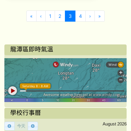
第一頁
上一頁
(目前頁次)
下一頁
最後頁
«
‹
1
2
3
4
›
»
龍潭區即時氣溫
學校行事曆
August 2026
今天