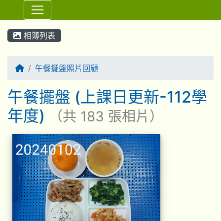
⏸
相簿列表
回首頁
午餐擺盤照片回顧
午餐擺盤 (上課日更新-112學
年度)
（共 183 張相片）
相簿列表
午餐擺盤 (上課日