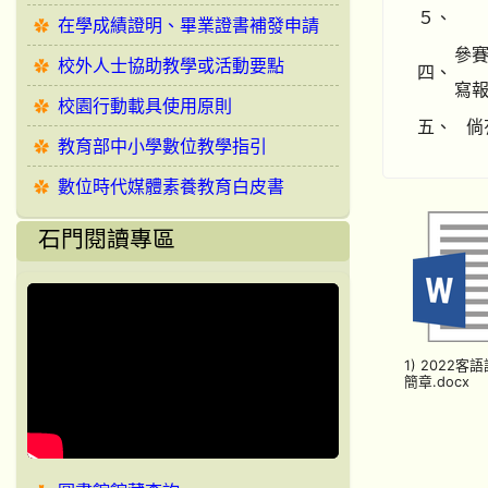
５、
在學成績證明、畢業證書補發申請
參賽
校外人士協助教學或活動要點
四、
寫
校園行動載具使用原則
五、
倘
教育部中小學數位教學指引
數位時代媒體素養教育白皮書
石門閱讀專區
1) 2022客
簡章.docx