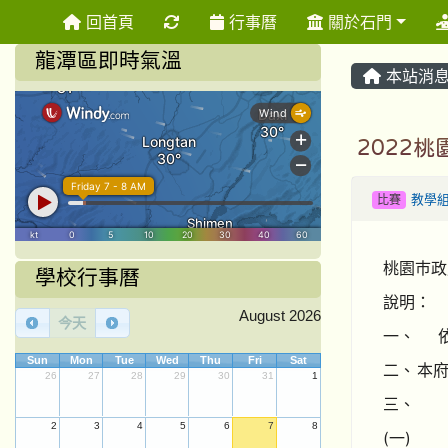
重新取得佈景設定
回首頁
行事曆
關於石門
龍潭區即時氣溫
本站消
2022
比賽
教學
桃園巿政
學校行事曆
說明：
August 2026
今天
一、
Sun
Mon
Tue
Wed
Thu
Fri
Sat
二、
本
26
27
28
29
30
31
1
三、
2
3
4
5
6
7
8
(一)