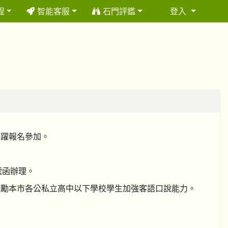
程
智能客服
石門評鑑
登入
⏸
踴躍報名參加。
 號函辦理。
鼓勵本市各公私立高中以下學校學生加強客語口說能力。