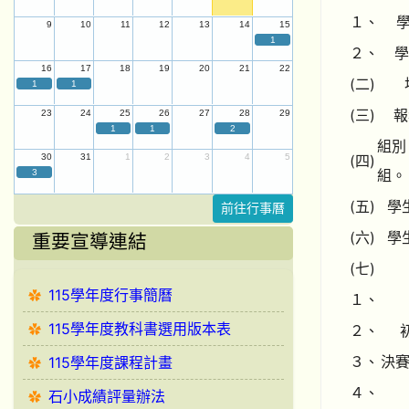
１、
學
9
10
11
12
13
14
15
1
２、
學
16
17
18
19
20
21
22
(二)
1
1
(三)
報
23
24
25
26
27
28
29
1
1
2
組別
(四)
30
31
1
2
3
4
5
組。
3
(五)
學
前往行事曆
(六)
學
重要宣導連結
(七)
115學年度行事簡曆
１、
115學年度教科書選用版本表
２、
３、
決賽
115學年度課程計畫
４、
石小成績評量辦法