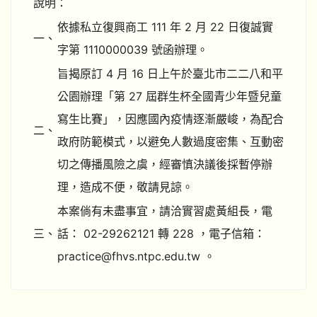
說明：
依據私立復興商工 111 年 2 月 22 日復誠實
一、
字第 1110000039 號函辦理。
旨揭原訂 4 月 16 日上午於臺北市二二八和平
公園辦理「第 27 屆群生杯全國青少年暨兒童
寫生比賽」，因應國內疫情逐漸嚴峻，為配合
二、
政府防範模式，以避免人數過度密集、互動密
切之傳播風險之虞，經審慎決議後採暫停辦
理，造成不便，敬請見諒。
本案倘有未盡事宜，請洽實習處黃組長，電
三、
話： 02-29262121 轉 228 ，電子信箱：
practice@fhvs.ntpc.edu.tw 。