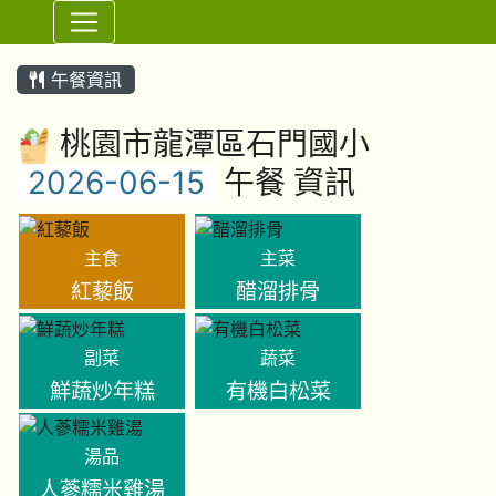
⏸
午餐資訊
桃園市龍潭區石門國小
午餐 資訊
主食
主菜
紅藜飯
醋溜排骨
副菜
蔬菜
鮮蔬炒年糕
有機白松菜
湯品
人蔘糯米雞湯