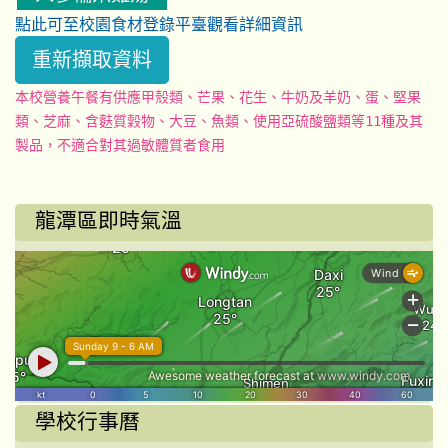
點此可至校園食材登錄平臺觀看詳細資訊
重新擷取資料
本校營養午餐有供應甲殼類、芒果、花生、牛奶及羊奶、蛋、堅果
類、芝麻、含麩質穀物、大豆、魚類、使用亞硫酸鹽類等11種及其
製品，不適合對其過敏體質者食用
龍潭區即時氣溫
學校行事曆