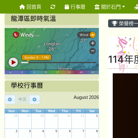
重新取得佈景設定
回首頁
行事曆
關於石門
龍潭區即時氣溫
榮譽榜
114
學校行事曆
August 2026
今天
Sun
Mon
Tue
Wed
Thu
Fri
Sat
26
27
28
29
30
31
1
2
3
4
5
6
7
8