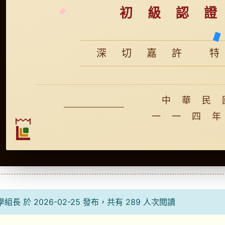
初 級 認 證
深 切 嘉 許 特
中 華 民 
一 一 四 年
組長 於 2026-02-25 發布，共有 289 人次閱讀