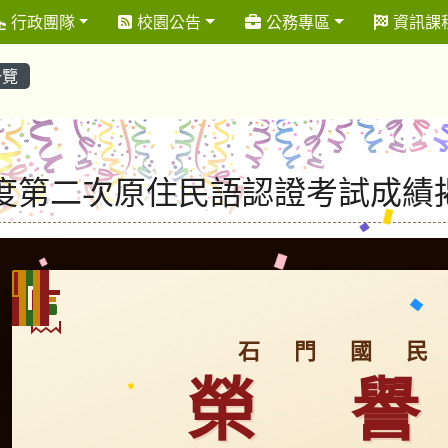
行政團隊
校園公告
公務專區
資訊課
一覽
年度第二次原住民語認證考試成績
石 門 國 民
榮 譽