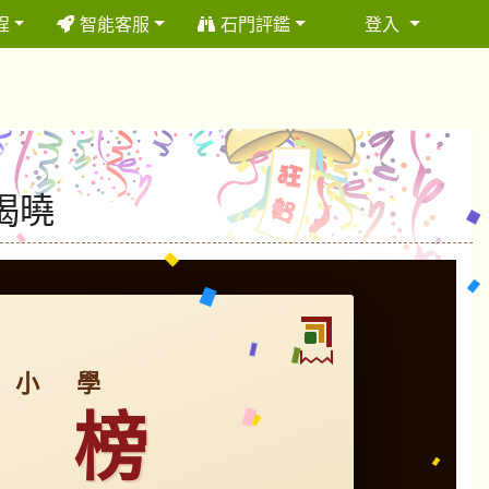
程
智能客服
石門評鑑
登入
⏸
揭曉
 小 學
 榜