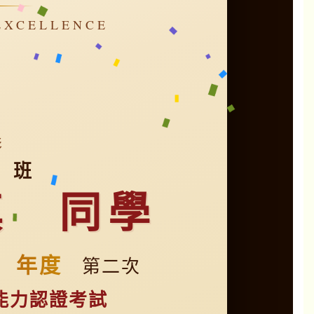
XCELLENCE
彰
 班
真 同學
4 年度
第二次
能力認證考試