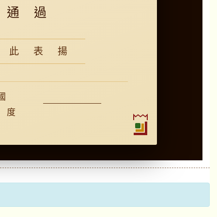
通 過
 此 表 揚
國
 度