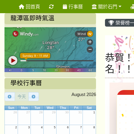
重新取得佈景設定
回首頁
行事曆
關於石門
龍潭區即時氣溫
榮譽榜
恭賀！
名！！
學校行事曆
August 2026
今天
Sun
Mon
Tue
Wed
Thu
Fri
Sat
26
27
28
29
30
31
1
2
3
4
5
6
7
8