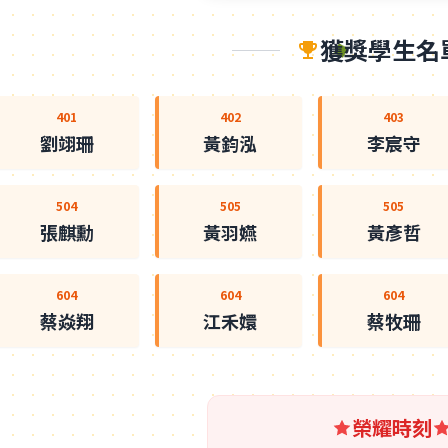
獲獎學生名
401
402
403
劉翊珊
黃鈞泓
李宸守
504
505
505
張麒勳
黃羽嬿
黃彥哲
604
604
604
蔡焱翔
江禾嬛
蔡牧珊
榮耀時刻