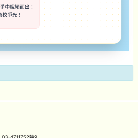
爭中脫穎而出！
為校爭光！
3-4711752轉9