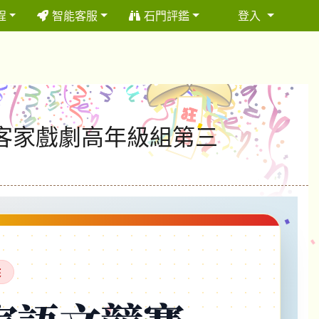
程
智能客服
石門評鑑
登入
⏸
賽客家戲劇高年級組第三
來