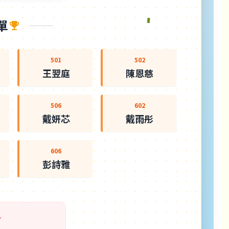
單
501
502
王翌庭
陳恩慈
506
602
戴妍芯
戴雨彤
606
彭詩雅