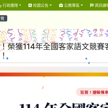
行政團隊
校園公告
公務專區
資訊課
一覽
！榮獲114年全國客家語文競
！
狂賀！捷報傳