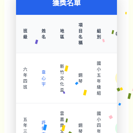
獲獎名單
項
班
姓
地
目
組
名次
級
名
區
名
別
稱
國
新
六
小
韋
竹
年
鋼
五
優
心
文
四
琴
年
等
宇
化
班
級
盃
組
雲
國
五
嘉
小
許
年
南
鋼
四
甲
倚
三
文
琴
年
等