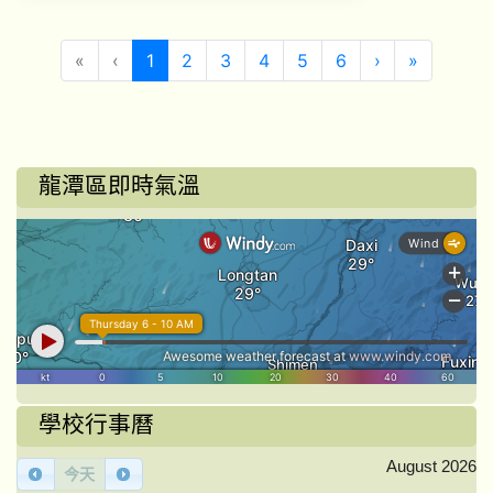
(目前頁次)
下一頁
最後頁
«
‹
1
2
3
4
5
6
›
»
龍潭區即時氣溫
學校行事曆
August 2026
今天