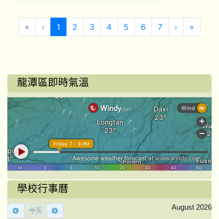
(目前頁次)
下一頁
最後頁
«
‹
1
2
3
4
5
6
7
›
»
龍潭區即時氣溫
學校行事曆
August 2026
今天