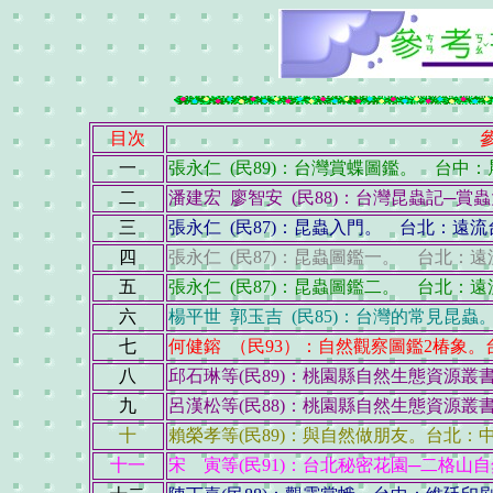
目次
一
張永仁 (民89)：台灣賞蝶圖鑑。 台中
二
潘建宏 廖智安 (民88)：台灣昆蟲記─賞
三
張永仁 (民87)：昆蟲入門。 台北：遠
四
張永仁 (民87)：昆蟲圖鑑一。 台北：
五
張永仁 (民87)：昆蟲圖鑑二。 台北：
六
楊平世 郭玉吉 (民85)：台灣的常見昆
七
何健鎔 （民93）：自然觀察圖鑑2椿象
八
邱石琳等(民89)：桃園縣自然生態資源叢
九
呂漢松等(民88)：桃園縣自然生態資源叢
十
賴榮孝等(民89)：與自然做朋友。台北
十一
宋 寅等(民91)：台北秘密花園─二格