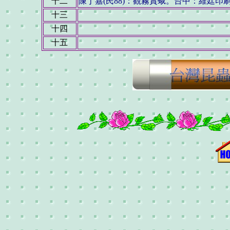
十二
陳丁嘉(民88)：觀霧賞蛾。台中：維廷印
十三
十四
十五