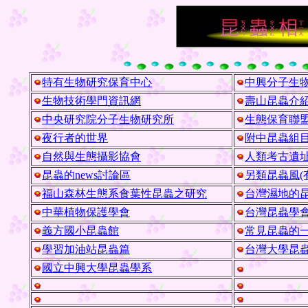
特有生物研究保育中心
中興分子生
生物技術學門資訊網
壽山昆蟲介
中央研究院分子生物研究所
生態保育聯
夜行者的世界
附中昆蟲組
自然與生態攝影協會
人類考古遺
昆蟲的news討論區
另類昆蟲風(
福山森林生態系食葉性昆蟲之研究
台灣濕地的
中華植物保護學會
台灣昆蟲學
義方國小昆蟲館
常見昆蟲的
學習加油站昆蟲篇
台灣大學昆
國立中興大學昆蟲學系