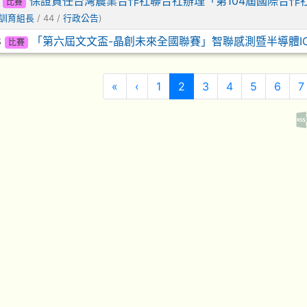
9
保證責任台灣農業合作社聯合社辦理「第104屆國際合
比賽
訓育組長
/ 44 /
行政公告
)
8
「第六屆文文盃-晶創未來全國聯賽」智聯感測暨半導體I
比賽
第一頁
上一頁
(目前頁次)
«
‹
1
2
3
4
5
6
7