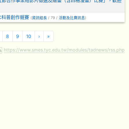
作社節合作事業短影片徵選及繪畫（含四格漫畫）比賽」，歡迎
C科普創作競賽
(
資訊組長
/ 79 /
活動及比賽訊息
)
下一頁
最後頁
8
9
10
›
»
https://www.smes.tyc.edu.tw/modules/tadnews/rss.php