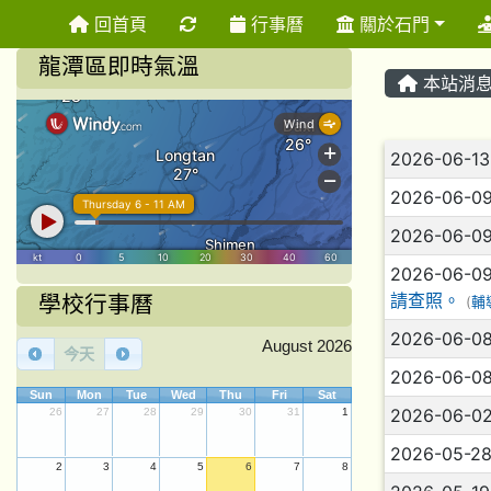
重新取得佈景設定
回首頁
行事曆
關於石門
龍潭區即時氣溫
本站消
文章列
2026-06-1
2026-06-0
2026-06-0
2026-06-0
請查照。
學校行事曆
(
輔
2026-06-0
August 2026
今天
2026-06-0
Sun
Mon
Tue
Wed
Thu
Fri
Sat
2026-06-0
26
27
28
29
30
31
1
2026-05-2
2
3
4
5
6
7
8