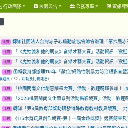
行政團隊
校園公告
公務專區
資訊課
息
表
3
轉知社團法人台灣赤子心過動症協會總會辦理「第六屆赤
比賽
9
「《虎姑婆和他的朋友》音樂才藝大賽」活動資訊，歡迎
比賽
9
「《虎姑婆和他的朋友》音樂才藝大賽」活動資訊，歡迎
比賽
9
函轉教育部辦理115年「數位/網路性別暴力防治短影音
比賽
導組長
/ 52 /
活動及比賽訊息
)
8
「桃園閩南文化創意繪畫大賽」活動，歡迎踴躍參加！
比賽
(
8
「2026桃園閩南文化節系列活動攝影競賽」活動，歡迎
比賽
2
轉知「第9屆教育部獎助研發特殊教育教材教具競賽」
比賽
(
特
8
《115木育玩具創作競賽-第十一屆金趣咪獎》競賽簡章
比賽